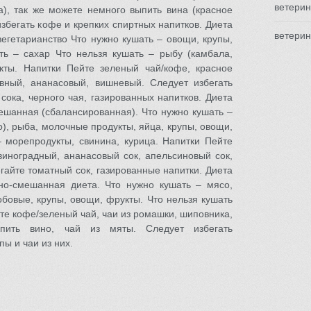
ветерин
а), так же можете немного выпить вина (красное
избегать кофе и крепких спиртных напитков. Диета
ветерин
вегетарианство Что нужно кушать – овощи, крупы,
ть – сахар Что нельзя кушать – рыбу (камбала,
кты. Напитки Пейте зеленый чай/кофе, красное
вный, ананасовый, вишневый. Следует избегать
сока, черного чая, газированных напитков. Диета
ешанная (сбалансированная). Что нужно кушать –
о), рыба, молочные продукты, яйца, крупы, овощи,
– морепродукты, свинина, курица. Напитки Пейте
виноградный, ананасовый сок, апельсиновый сок,
егайте томатный сок, газированные напитки. Диета
но-смешанная диета. Что нужно кушать – мясо,
бовые, крупы, овощи, фрукты. Что нельзя кушать
те кофе/зеленый чай, чаи из ромашки, шиповника,
пить вино, чай из мяты. Следует избегать
пы и чаи из них.