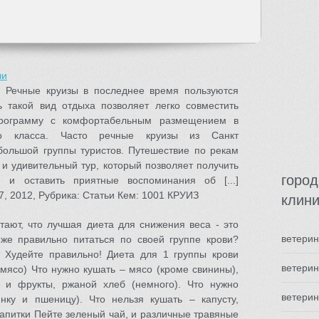
ли
и Речные круизы в последнее время пользуются
 такой вид отдыха позволяет легко совместить
программу с комфортабельным размещением в
го класса. Часто речные круизы из Санкт
большой группы туристов. Путешествие по рекам
и удивительный тур, который позволяет получить
город
 и оставить приятные воспоминания об [...]
7, 2012, Рубрика: Статьи Кем: 1001 КРУИЗ
клини
тают, что лучшая диета для снижения веса - это
ветерин
 же правильно питаться по своей группе крови?
 Худейте правильно! Диета для 1 группы крови
ветерин
мясо) Что нужно кушать – мясо (кроме свинины),
 и фрукты, ржаной хлеб (немного). Что нужно
ветерин
нку и пшеницу). Что нельзя кушать – капусту,
 Напитки Пейте зеленый чай, и различные травяные