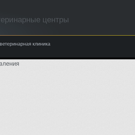
теринарные центры
 ветеринарная клиника
вления