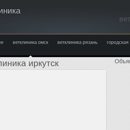
иника
ве
ве
ветклиника омск
ветклиника рязань
городская
Объя
линика иркутск