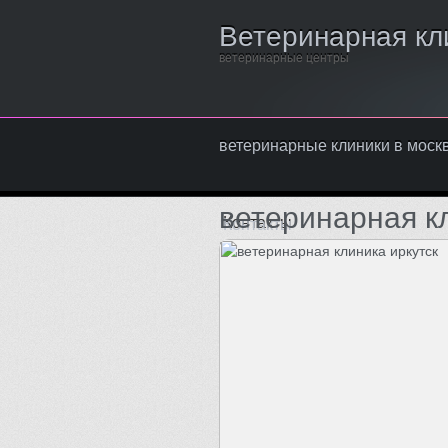
Ветеринарная кл
ветеринарные центры
ветеринарные клиники в моск
ветеринарная к
Контакты
Написать нам