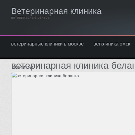
Ветеринарная клиника
ветеринарные центры
ветеринарные клиники в москве
ветклиника омск
ветеринарная клиника бела
Контакты
Написать нам